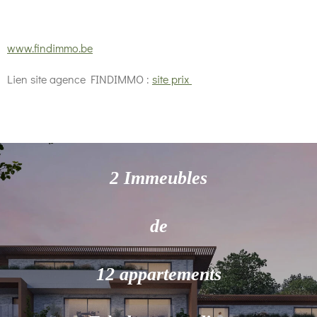
www.findimmo.be
Lien site agence FINDIMMO :
site prix
2 Immeubles
de
12 appartements