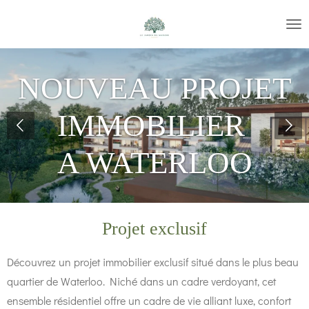
Passer
au
contenu
principal
NOUVEAU PROJET
IMMOBILIER
A WATERLOO
Projet exclusif
Découvrez un projet immobilier exclusif situé dans le plus beau
quartier de Waterloo. Niché dans un cadre verdoyant, cet
ensemble résidentiel offre un cadre de vie alliant luxe, confort